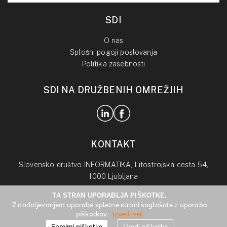
SDI
O nas
Splošni pogoji poslovanja
Politika zasebnosti
SDI NA DRUŽBENIH OMREŽJIH
KONTAKT
Slovensko društvo INFORMATIKA, Litostrojska cesta 54,
1000 Ljubljana
TA STRAN UPORABLJA PIŠKOTKE.
info@drustvo-informatika.si
Z nadaljevanjem uporabe spletne strani soglašate z uporabo
piškotkov.
Izvedi več