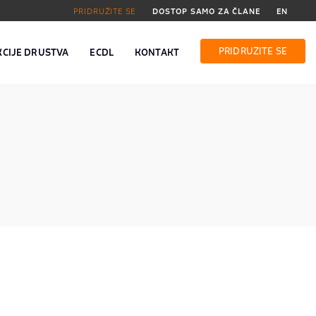
PRIDRUŽITE SE
DOSTOP SAMO ZA ČLANE
EN
PRIDRUŽITE SE
KCIJE DRUŠTVA
ECDL
KONTAKT