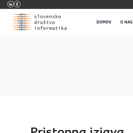
DOMOV
O NAS
Pristopna izjava