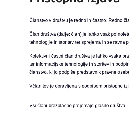
Članstvo v društvu je redno in častno. Redno čla
Član društva (dalje: član) je lahko vsak polnolet
tehnologije in storitev ter sprejema in se ravna 
Kolektivni častni član društva je lahko vsaka pra
ter informacijske tehnologije in storitev in podp
članstvo, ki jo podpiše predstavnik pravne oseb
Včlanitev je opravljena s podpisom pristopne izja
Vsi člani brezplačno prejemajo glasilo društva -