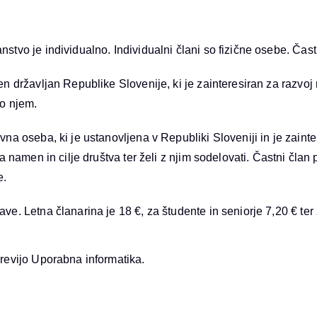
nstvo je individualno. Individualni člani so fizične osebe. Čast
en državljan Republike Slovenije, ki je zainteresiran za razvoj 
po njem.
vna oseba, ki je ustanovljena v Republiki Sloveniji in je zainte
ira namen in cilje društva ter želi z njim sodelovati. Častni čl
e.
ve. Letna članarina je 18 €, za študente in seniorje 7,20 € ter
 revijo Uporabna informatika.