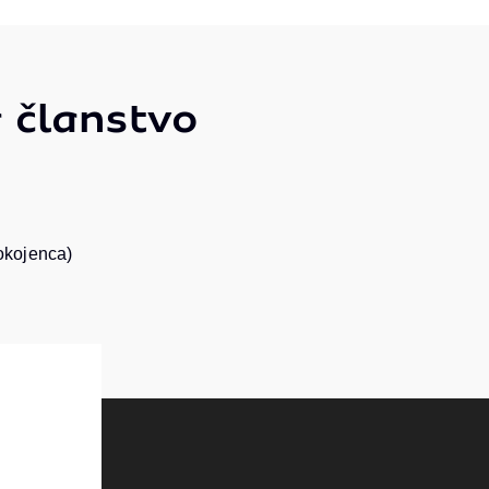
a članstvo
pokojenca)