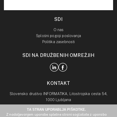
SDI
O nas
Splošni pogoji poslovanja
Politika zasebnosti
SDI NA DRUŽBENIH OMREŽJIH
KONTAKT
Slovensko društvo INFORMATIKA, Litostrojska cesta 54,
1000 Ljubljana
TA STRAN UPORABLJA PIŠKOTKE.
info@drustvo-informatika.si
Z nadaljevanjem uporabe spletne strani soglašate z uporabo