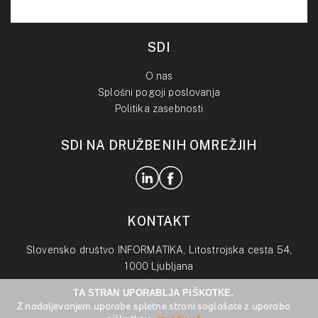
SDI
O nas
Splošni pogoji poslovanja
Politika zasebnosti
SDI NA DRUŽBENIH OMREŽJIH
KONTAKT
Slovensko društvo INFORMATIKA, Litostrojska cesta 54,
1000 Ljubljana
TA STRAN UPORABLJA PIŠKOTKE.
info@drustvo-informatika.si
Z nadaljevanjem uporabe spletne strani soglašate z uporabo