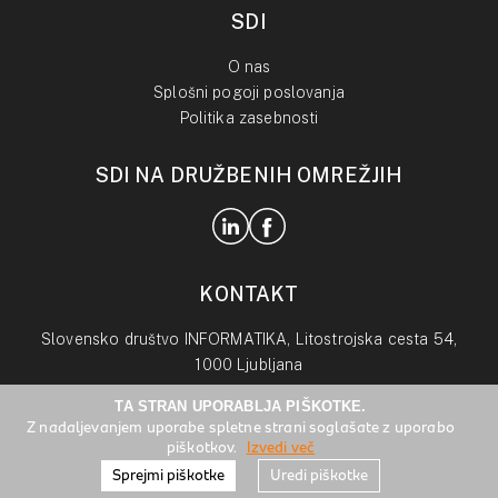
SDI
O nas
Splošni pogoji poslovanja
Politika zasebnosti
SDI NA DRUŽBENIH OMREŽJIH
KONTAKT
Slovensko društvo INFORMATIKA, Litostrojska cesta 54,
1000 Ljubljana
TA STRAN UPORABLJA PIŠKOTKE.
info@drustvo-informatika.si
Z nadaljevanjem uporabe spletne strani soglašate z uporabo
piškotkov.
Izvedi več
Sprejmi piškotke
Uredi piškotke