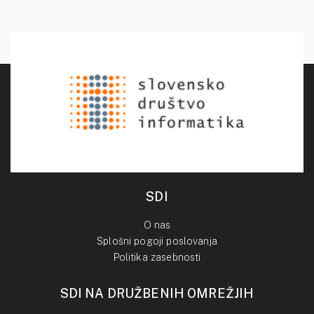
SDI
O nas
Splošni pogoji poslovanja
Politika zasebnosti
SDI NA DRUŽBENIH OMREŽJIH