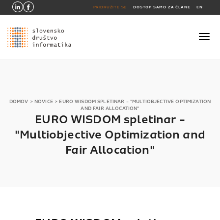
PRIDRUŽITE SE
DOSTOP SAMO ZA ČLANE
EN
DOMOV
>
NOVICE
>
EURO WISDOM SPLETINAR - "MULTIOBJECTIVE OPTIMIZATION
AND FAIR ALLOCATION"
EURO WISDOM spletinar -
"Multiobjective Optimization and
Fair Allocation"