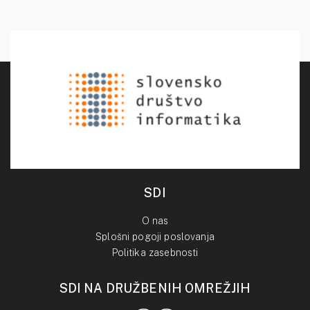
SDI
O nas
Splošni pogoji poslovanja
Politika zasebnosti
SDI NA DRUŽBENIH OMREŽJIH