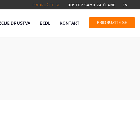
PRIDRUŽITE SE
DOSTOP SAMO ZA ČLANE
EN
PRIDRUŽITE SE
KCIJE DRUŠTVA
ECDL
KONTAKT