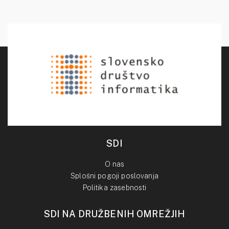
SDI
O nas
Splošni pogoji poslovanja
Politika zasebnosti
SDI NA DRUŽBENIH OMREŽJIH