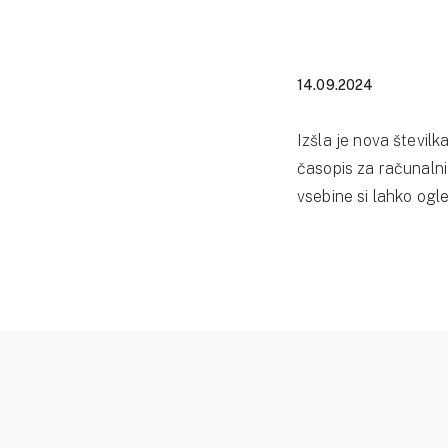
14.09.2024
Izšla je nova števil
časopis za računalniš
vsebine si lahko og