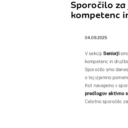
Sporočilo za 
kompetenc in
04.09.2025
V sekciji
Seniorji
smo
kompetenc in družben
Sporočilo smo danes
o tej izjemno pomemb
Kot navajamo v sporo
predlogov aktivno so
Celotno sporočilo za