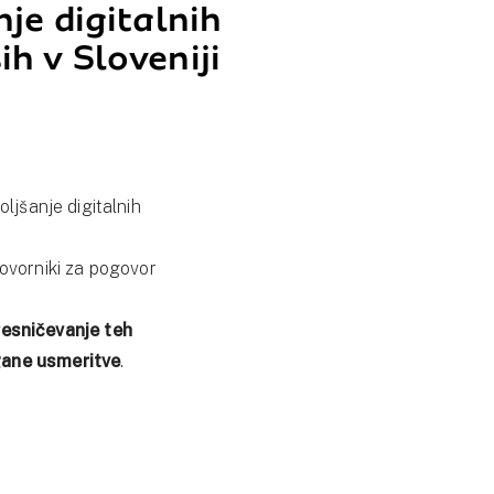
nje digitalnih
h v Sloveniji
oljšanje digitalnih
ovorniki za pogovor
esničevanje teh
agane usmeritve
.