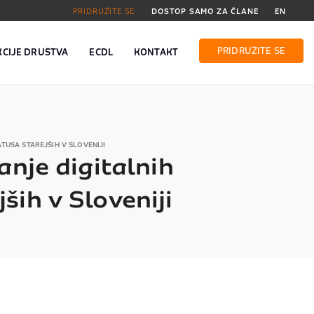
PRIDRUŽITE SE
DOSTOP SAMO ZA ČLANE
EN
PRIDRUŽITE SE
KCIJE DRUŠTVA
ECDL
KONTAKT
TUSA STAREJŠIH V SLOVENIJI
anje digitalnih
ih v Sloveniji