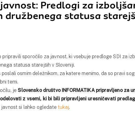
javnost: Predlogi za izboljša
 družbenega statusa starejši
 pripravili sporočilo za javnost, ki vsebuje predloge SDI za izb
ega statusa starejših v Sloveniji.
 poslali osmim deležnikom, za katere menimo, da so pravi sog
ni temi.
čilu, je
Slovensko društvo INFORMATIKA pripravljeno za ur
delovati z vsemi, ki bi bili pripravljeni uresničevati predl
 javnost si lahko ogledate
tukaj
.