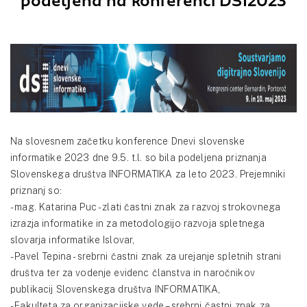
podeljena na konferenci DSI2023
Na slovesnem začetku konference Dnevi slovenske
informatike 2023 dne 9.5. t.l. so bila podeljena priznanja
Slovenskega društva INFORMATIKA za leto 2023. Prejemniki
priznanj so:
- mag. Katarina Puc - zlati častni znak za razvoj strokovnega
izrazja informatike in za metodologijo razvoja spletnega
slovarja informatike Islovar,
- Pavel Tepina - srebrni častni znak za urejanje spletnih strani
društva ter za vodenje evidenc članstva in naročnikov
publikacij Slovenskega društva INFORMATIKA,
- Fakulteta za organizacijske vede – srebrni častni znak za