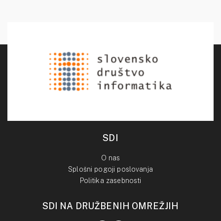
SDI
O nas
Splošni pogoji poslovanja
Politika zasebnosti
SDI NA DRUŽBENIH OMREŽJIH